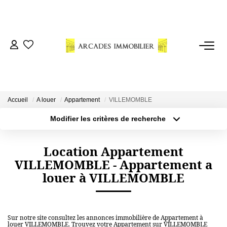
VENTES
LOCATIONS
Accueil
A louer
Appartement
VILLEMOMBLE
ESTIMATION
Modifier les critères de recherche
Localisation
Type de bien
Localisation
Sélectionnez...
NOTRE AGENCE
Location Appartement
VILLEMOMBLE - Appartement a
Surface min
Budget max
CONSEILS
louer à VILLEMOMBLE
Plus de critères
Créer une alerte
CONTACT
Sur notre site consultez les annonces immobilière de Appartement à
louer VILLEMOMBLE. Trouvez votre Appartement sur VILLEMOMBLE