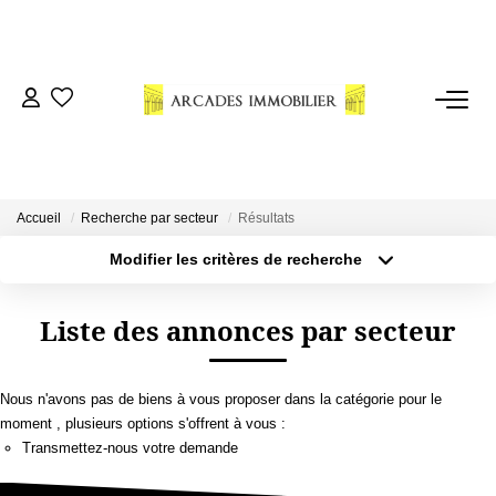
VENTES
LOCATIONS
Accueil
Recherche par secteur
Résultats
ESTIMATION
Modifier les critères de recherche
Localisation
Type de bien
Localisation
Sélectionnez...
NOTRE AGENCE
Liste des annonces par secteur
Surface min
Budget max
CONSEILS
Nous n'avons pas de biens à vous proposer dans la catégorie pour le
Plus de critères
Créer une alerte
moment , plusieurs options s'offrent à vous :
CONTACT
Transmettez-nous votre demande