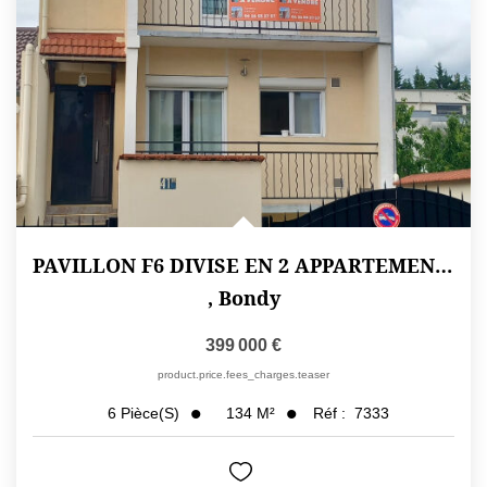
PAVILLON F6 DIVISE EN 2 APPARTEMENTS DONT UN DUPLEX EN...
,
Bondy
399 000 €
product.price.fees_charges.teaser
134
M²
Réf :
7333
6
Pièce(s)