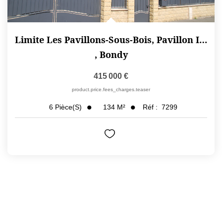
Limite Les Pavillons-Sous-Bois, Pavillon Indépendant 970 I
,
Bondy
415 000 €
product.price.fees_charges.teaser
134
M²
Réf :
7299
6
Pièce(s)