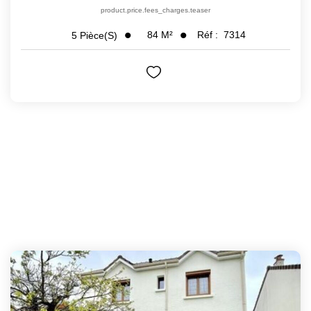
product.price.fees_charges.teaser
84
M²
Réf :
7314
5
Pièce(s)