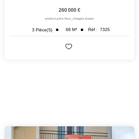
260 000 €
product.price.fees_charges.teaser
68
M²
Réf :
7325
3
Pièce(s)