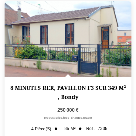
8 MINUTES RER, PAVILLON F3 SUR 349 M²
,
Bondy
250 000 €
product.price.fees_charges.teaser
85
M²
Réf :
7335
4
Pièce(s)