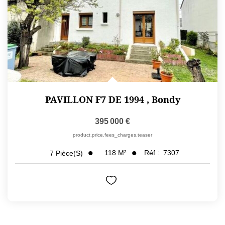
PAVILLON F7 DE 1994
,
Bondy
395 000 €
product.price.fees_charges.teaser
118
M²
Réf :
7307
7
Pièce(s)