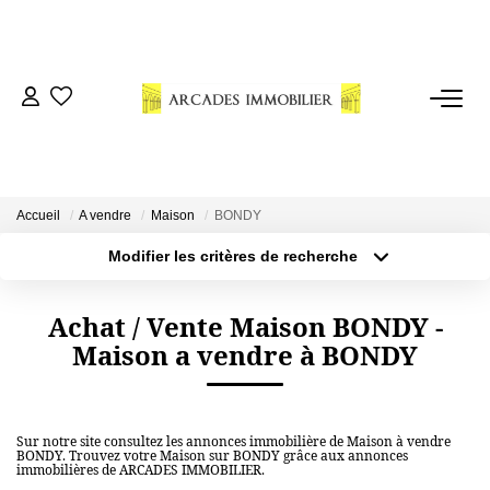
VENTES
LOCATIONS
Accueil
A vendre
Maison
BONDY
ESTIMATION
Modifier les critères de recherche
Localisation
Type de bien
Localisation
Sélectionnez...
NOTRE AGENCE
Achat / Vente Maison BONDY -
Maison a vendre à BONDY
Surface min
Budget max
CONSEILS
Plus de critères
Créer une alerte
CONTACT
Sur notre site consultez les annonces immobilière de Maison à vendre
BONDY. Trouvez votre Maison sur BONDY grâce aux annonces
immobilières de ARCADES IMMOBILIER.