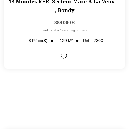
13 Minutes RER, Secteur Mare À La Veuve, PAVILLON F6 De...
,
Bondy
389 000 €
product.price.fees_charges.teaser
129
M²
Réf :
7300
6
Pièce(s)