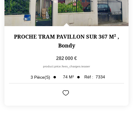
PROCHE TRAM PAVILLON SUR 367 M²
,
Bondy
282 000 €
product.price.fees_charges.teaser
74
M²
Réf :
7334
3
Pièce(s)