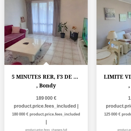
5 MINUTES RER, F3 DE 60 M² EN PARFAIT ETAT
,
Bondy
189 000 €
1
product.price.fees_included
|
product.pr
180 000 €
product.price.fees_included
125 000 €
prod
|
product.price.fees_charges.full
product.pr