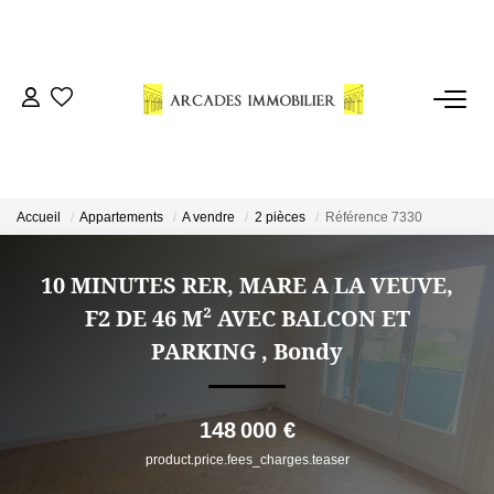
VENTES
LOCATIONS
Accueil
Appartements
A vendre
2 pièces
Référence 7330
ESTIMATION
10 MINUTES RER, MARE A LA VEUVE,
NOTRE AGENCE
F2 DE 46 M² AVEC BALCON ET
PARKING
,
Bondy
CONSEILS
148 000 €
CONTACT
product.price.fees_charges.teaser