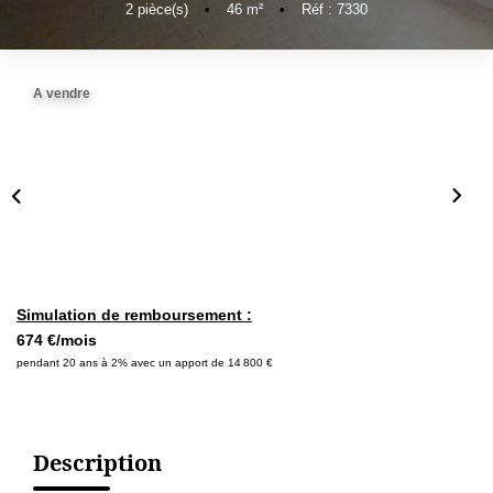
2
pièce(s)
•
46
m²
•
Réf : 7330
A vendre
Simulation de remboursement :
674 €/mois
pendant 20 ans à 2% avec un apport de 14 800 €
Description