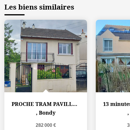
Les biens similaires
PROCHE TRAM PAVILLON SUR 367 M²
,
Bondy
282 000 €
3