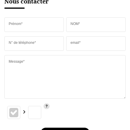
Nous contacter
Prénom*
NOM*
N° de téléphone*
email*
Message*