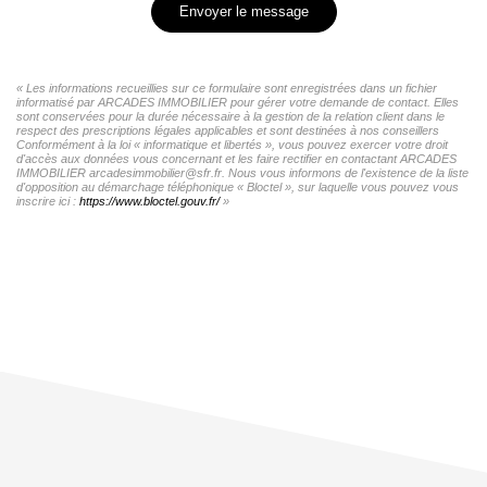
Envoyer le message
« Les informations recueillies sur ce formulaire sont enregistrées dans un fichier
informatisé par ARCADES IMMOBILIER pour gérer votre demande de contact. Elles
sont conservées pour la durée nécessaire à la gestion de la relation client dans le
respect des prescriptions légales applicables et sont destinées à nos conseillers
Conformément à la loi « informatique et libertés », vous pouvez exercer votre droit
d'accès aux données vous concernant et les faire rectifier en contactant ARCADES
IMMOBILIER arcadesimmobilier@sfr.fr. Nous vous informons de l'existence de la liste
d'opposition au démarchage téléphonique « Bloctel », sur laquelle vous pouvez vous
inscrire ici :
https://www.bloctel.gouv.fr/
»