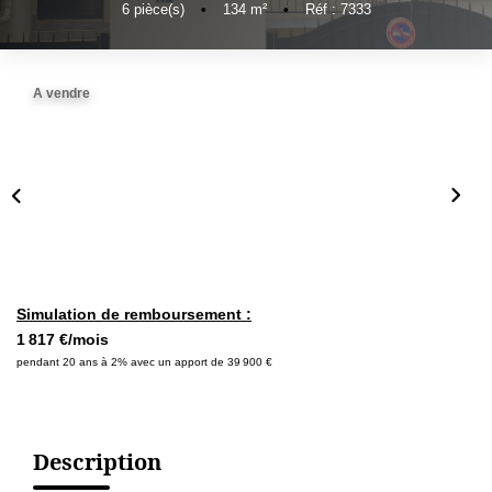
6
pièce(s)
•
134
m²
•
Réf : 7333
A vendre
Simulation de remboursement :
1 817 €/mois
pendant 20 ans à 2% avec un apport de 39 900 €
Description