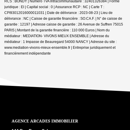
RCS : BONDY | Numero TVA Intracommunautaire : 32401326384 | Forme
juridique : EI | Capital social : 0 | Assurance RCP : NC |
Carte T :
CPI93012016000011031 | Date de délivrance : 2023-08-23 | Lieu de
délivrance : NC | Caisse de garantie financière : SO.CA.F. | N° de caisse de
garantie : 12197 | Adresse caisse de garantie : 26 Avenue de Suffren 75015
PARIS | Montant de la garantie financière : 110 000 Euros | Nom du
médiateur : MEDIATION- VIVONS MIEUX ENSEMBLE | Adresse du
médiateur : 1 Impasse de Beauregard 54000 NANCY | Adresse du site :
www.mediation-vivons-mieux-ensemble.fr
|
Entreprise juridiquement et
financièrement indépendante
L'AGENCE