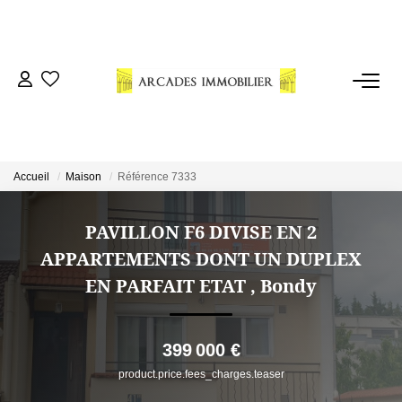
VENTES
LOCATIONS
Accueil
Maison
Référence 7333
ESTIMATION
PAVILLON F6 DIVISE EN 2
NOTRE AGENCE
APPARTEMENTS DONT UN DUPLEX
EN PARFAIT ETAT
,
Bondy
CONSEILS
399 000 €
CONTACT
product.price.fees_charges.teaser