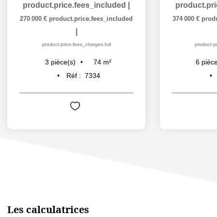
product.price.fees_included
|
product.pr
270 000 €
product.price.fees_included
374 000 €
prod
|
product.price.fees_charges.full
product.pr
74
m²
3
pièce(s)
6
pièce
Réf :
7334
Les calculatrices