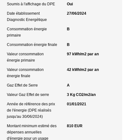
Soumis à l'affichage du DPE
Oui
Date établissement
27/06/2024
Diagnostic Energétique
Consommation énergie
B
primaire
Consommation énergie finale
B
Valeur consommation
97 kWh/m2 par an
énergie primaire
Valeur consommation
42 kWh/m2 par an
énergie finale
Gaz Effet de Serre
A
Valeur Gaz Effet de serre
3 Kg CO2/m2/an
Année de référence des prix
01/01/2021
de l'énergie (DPE réalisés
jusqu'au 30/06/2024)
Montant minimum estimé des
810 EUR
dépenses annuelles
d'énergie pour un usage