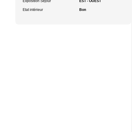
Exposition Séjour
EST - OUEST
Etat intérieur
Bon