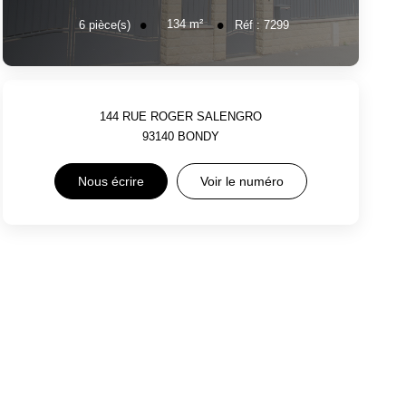
134
m²
6
pièce(s)
Réf :
7299
144 RUE ROGER SALENGRO
93140
BONDY
Nous écrire
Voir le numéro